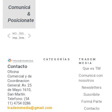
Comunicá
&
Posicionate
NOTA ANTERIOR
SIGUIENTE NOTA
Prev
Next
Impregnante para Madera al Agua –Benavidez- Quimtex1
Invertir en 2026: la construcción y los departamentos de pozo como una opción para capitalizar dólares
CATEGORÍAS
TRADEM
MEDIA
Contacto
Que es TM
Oficina
Comunicá con
Comercial y de
nosotros
Coordinacion
General: Av. 25
Newsletters
de Mayo 1610,
San Martín.
Suscribite
Telefono: (54
Formá Parte
11) 4754 0286
trademmedia@gmail.com
Contacto