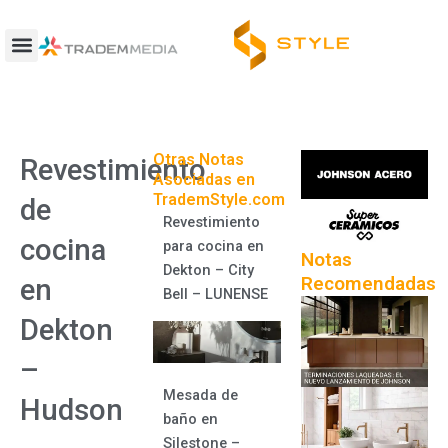
Ir
al
contenido
Otras Notas
Revestimiento
Asociadas en
TrademStyle.com
de
Revestimiento
cocina
para cocina en
Notas
Dekton – City
Recomendadas
en
Bell – LUNENSE
Dekton
–
Mesada de
Hudson
baño en
Silestone –