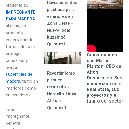
Revestimientos
presenta su
plásticos para
IMPREGNANTE
exteriores en
PARA MADERA
Zona Oeste –
al agua, un
Nuevo local
producto
Ituzaingó –
especialmente
Quimtex1
formulado para
proteger,
Conversamos
con Martin
conservar y
Piantoni CEO de
realzar
Alton
Revestimiento
superficies de
Desarrollos. Sus
plástico
madera
, tanto en
comienzos en el
texturado -
interiores como
Real State, sus
Nordelta-Línea
proyectos y el
en exteriores.
futuro del sector
Atenas-
Quimtex 1
Este
impregnante
penetra