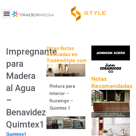
Ir
al
contenido
Otras Notas
Impregnante
Asociadas en
TrademStyle.com
para
Madera
Notas
Recomendadas
al Agua
Pintura para
Interior –
–
Ituzaingo –
Quimtex 1
Benavidez-
Quimtex1
Quimtex1