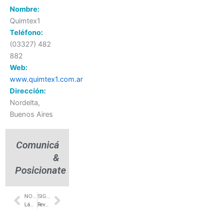
Nombre:
Quimtex1
Teléfono:
(03327) 482
882
Web:
www.quimtex1.com.ar
Dirección:
Nordelta,
Buenos Aires
Comunicá
&
Posicionate
NOTA ANTERIOR
SIGUIENTE NOTA
Prev
Next
Lámparas de techo- iluminación vintage- Nordelta- Juana O
Revestimiento de cocina en Dekton – Hudson – LUNENSE