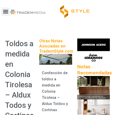
Ir
al
contenido
Otras Notas
Toldos a
Asociadas en
TrademStyle.com
medida
en
Notas
Recomendadas
Colonia
Confección de
toldos a
Tirolesa
medida en
Colonia
– Aldux
Tirolesa –
Todos y
Aldux Toldos y
Cortinas