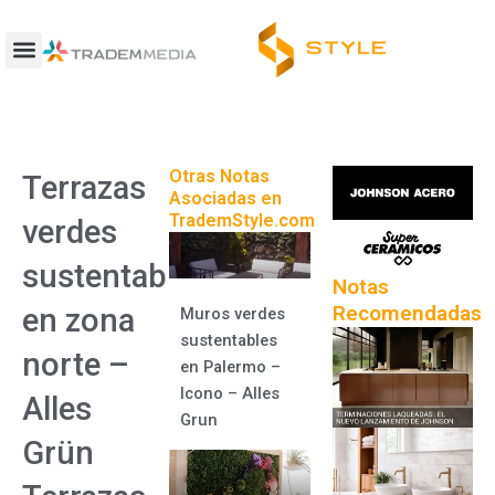
Ir
al
contenido
Otras Notas
Terrazas
Asociadas en
TrademStyle.com
verdes
sustentables
Notas
Recomendadas
en zona
Muros verdes
sustentables
norte –
en Palermo –
Icono – Alles
Alles
Grun
Grün