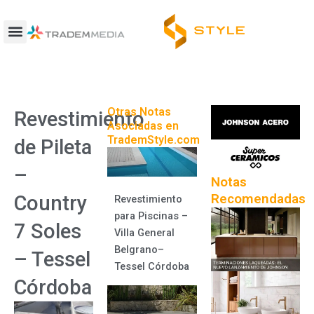
Ir
al
contenido
Otras Notas
Revestimiento
Asociadas en
TrademStyle.com
de Pileta
–
Notas
Recomendadas
Country
Revestimiento
para Piscinas –
7 Soles
Villa General
Belgrano–
– Tessel
Tessel Córdoba
Córdoba