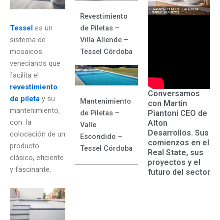
Revestimiento
Tessel
es un
de Piletas –
sistema de
Villa Allende –
mosaicos
Tessel Córdoba
venecianos que
facilita el
revestimiento
Conversamos
de pileta
y su
Mantenimiento
con Martin
mantenimiento,
Piantoni CEO de
de Piletas –
con la
Alton
Valle
Desarrollos. Sus
colocación de un
Escondido –
comienzos en el
producto
Tessel Córdoba
Real State, sus
clásico, eficiente
proyectos y el
y fascinante.
futuro del sector