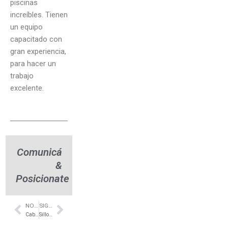
piscinas
increíbles. Tienen
un equipo
capacitado con
gran experiencia,
para hacer un
trabajo
excelente.
Comunicá
&
Posicionate
NOTA ANTERIOR
SIGUIENTE NOTA
Prev
Next
Cabañas en Cariló – Cumeló Resort Cariló
Sillones de Diseño – Ituzaingo – Casa Leopoldo