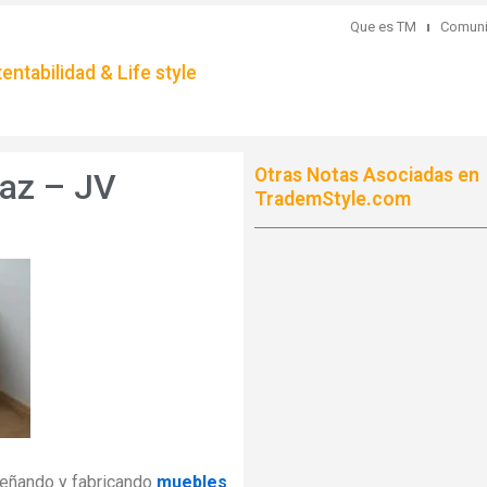
Que es TM
Comuni
ntabilidad & Life style
Otras Notas Asociadas en
az – JV
TrademStyle.com
iseñando y fabricando
muebles