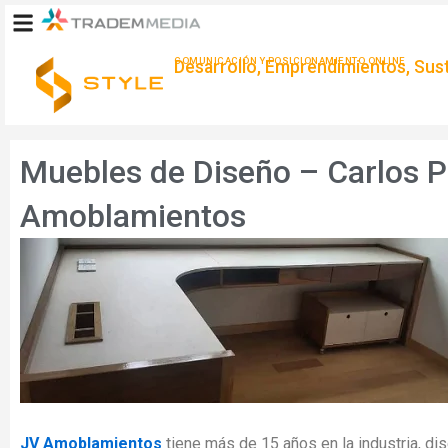
Ir
al
contenido
COMUNICACIÓN Y POSICIONAMIENTO ONLINE
Desarrollo, Emprendimientos, Suste
Muebles de Diseño – Carlos P
Amoblamientos
JV Amoblamientos
tiene más de 15 años en la industria, d