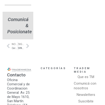
Comunicá
&
Posicionate
NOTA ANTERIOR
SIGUIENTE NOTA
Prev
Next
Cerámicas Modernas – Villa del Parque CABA – Superceramicos
SPA exclusivo – Pilar – FHW Luxury SPA
CATEGORÍAS
TRADEM
MEDIA
Contacto
Que es TM
Oficina
Comunicá con
Comercial y de
nosotros
Coordinacion
General: Av. 25
Newsletters
de Mayo 1610,
San Martín.
Suscribite