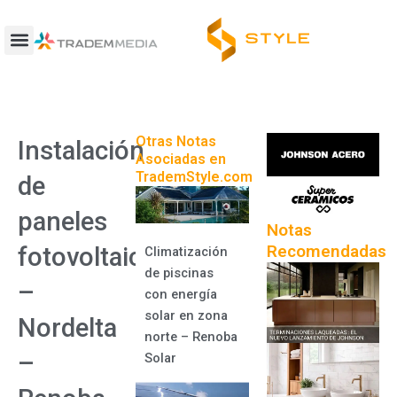
Ir
al
contenido
Otras Notas
Instalación
Asociadas en
TrademStyle.com
de
paneles
Notas
Recomendadas
fotovoltaicos
Climatización
de piscinas
–
con energía
solar en zona
Nordelta
norte – Renoba
–
Solar