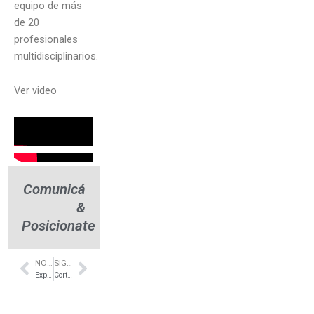
equipo de más
de 20
profesionales
multidisciplinarios.
Ver video
Comunicá
&
Posicionate
NOTA ANTERIOR
SIGUIENTE NOTA
Prev
Next
Experiencia Living – Bliss Buenos Aires
Cortinas roller a medida – Vicente López – Littleshade