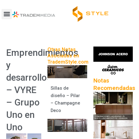
Ir
al
contenido
Otras Notas
Emprendimientos
Asociadas en
TrademStyle.com
y
desarrollos
Notas
Recomendadas
– VYRE
Sillas de
diseño – Pilar
– Grupo
– Champagne
Deco
Uno en
Uno