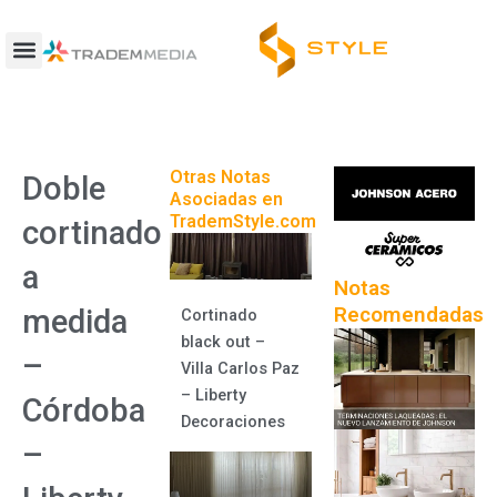
Ir
al
contenido
Otras Notas
Doble
Asociadas en
TrademStyle.com
cortinado
a
Notas
Recomendadas
medida
Cortinado
black out –
–
Villa Carlos Paz
– Liberty
Córdoba
Decoraciones
–