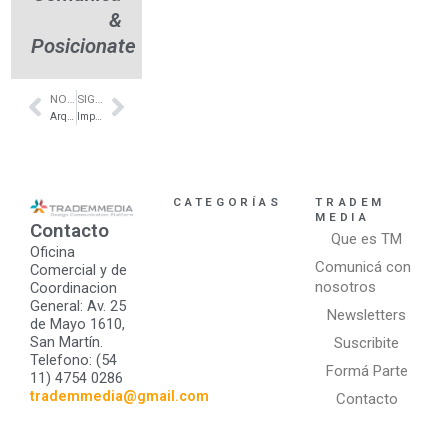
&
Posicionate
NOTA ANTERIOR
SIGUIENTE NOTA
Prev
Next
Arquitectura Interior en Hoteles- El Calafate- Arq. Viviana Melamed
Impermeabilizantes para Techos- San Miguel- Quimtex 1
CATEGORÍAS
TRADEM
MEDIA
Contacto
Que es TM
Oficina
Comunicá con
Comercial y de
nosotros
Coordinacion
General: Av. 25
Newsletters
de Mayo 1610,
San Martín.
Suscribite
Telefono: (54
Formá Parte
11) 4754 0286
trademmedia@gmail.com
Contacto