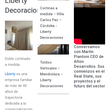
Liberty
Cortinas a
Decoraciones
medida – Villa
Carlos Paz –
Córdoba -
Liberty
Decoraciones
Conversamos
con Martin
Piantoni CEO de
Doble cortinado
Alton
Toldos
a medida
Desarrollos. Sus
Verticales –
comienzos en el
Liberty
es una
Mendiolaza –
Real State, sus
empresa familiar
Liberty
proyectos y el
de más de 40
futuro del sector
Decoraciones
años de
trayectoria
dedicada a la
comercialización