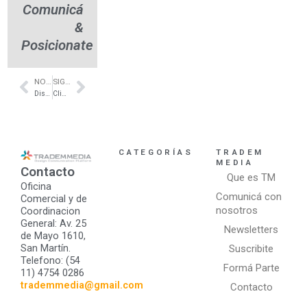
Comunicá
&
Posicionate
NOTA ANTERIOR
SIGUIENTE NOTA
Prev
Next
Diseño de casas en countries – Club de Campo La California – Estudio Capdevielle Fuente
Climatización de piscinas con energía solar – Renoba Solar
CATEGORÍAS
TRADEM
MEDIA
Contacto
Que es TM
Oficina
Comunicá con
Comercial y de
nosotros
Coordinacion
General: Av. 25
Newsletters
de Mayo 1610,
San Martín.
Suscribite
Telefono: (54
Formá Parte
11) 4754 0286
trademmedia@gmail.com
Contacto