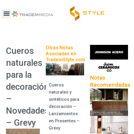
Ir
al
contenido
Otras Notas
Cueros
Asociadas en
TrademStyle.com
naturales
para la
Notas
Recomendadas
decoración
Cueros
naturales y
–
sintéticos para
decoración –
Novedades
Lanzamientos
– Grevy
en Presentes –
Grevy