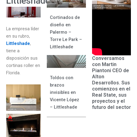
Littleshade
Cortinados de
diseño en
La empresa líder
Palermo –
en su rubro,
Torre Le Park –
Littleshade
,
Littleshade
tiene a
Conversamos
disposición sus
con Martin
cortinas roller en
Piantoni CEO de
Florida.
Alton
Toldos con
Desarrollos. Sus
brazos
comienzos en el
invisibles en
Real State, sus
Vicente López
proyectos y el
futuro del sector
– Littleshade