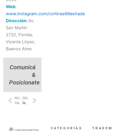
Web:
www.instagram.com/cortinaslittleshade
Dirección:
Av.
San Martín
2732, Florida,
Vicente López,
Buenos Aires
Comunicá
&
Posicionate
NOTA ANTERIOR
SIGUIENTE NOTA
Prev
Next
Torres de vanguardia en Puerto Madero – Madero Harbour
Remodelación integral de duplex en Recoleta – Viviana Staro
CATEGORÍAS
TRADEM