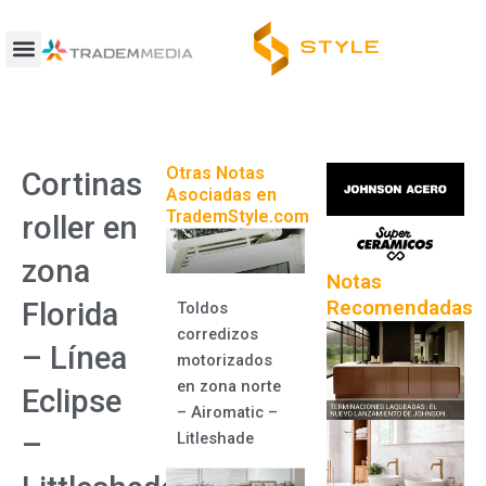
Ir
al
contenido
Otras Notas
Cortinas
Asociadas en
TrademStyle.com
roller en
zona
Notas
Recomendadas
Florida
Toldos
corredizos
– Línea
motorizados
en zona norte
Eclipse
– Airomatic –
–
Litleshade