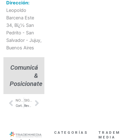
Dirección:
Leopoldo
Barcena Este
34, Bï¿½ San
Pedrito - San
Salvador - Jujuy,
Buenos Aires
Comunicá
&
Posicionate
NOTA ANTERIOR
SIGUIENTE NOTA
Prev
Next
Cortinas roller black out – Puerto Madryn – Esydeco cortinas
Revestimientos de WPC- Villa del Parque – Arquiplast
CATEGORÍAS
TRADEM
MEDIA