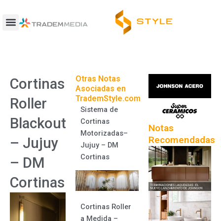
Ir
al
contenido
Otras Notas
Cortinas
Asociadas en
TrademStyle.com
Roller
Sistema de
Blackout
Cortinas
Notas
Motorizadas–
Recomendadas
– Jujuy
Jujuy – DM
Cortinas
– DM
Cortinas
Cortinas Roller
a Medida –