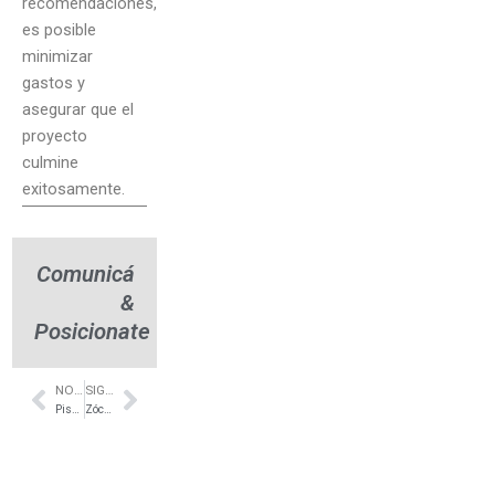
recomendaciones,
es posible
minimizar
gastos y
asegurar que el
proyecto
culmine
exitosamente.
Comunicá
&
Posicionate
NOTA ANTERIOR
SIGUIENTE NOTA
Prev
Next
Piso Símil Madera – Portobello- Montevideo – Bosch & Cia
Zócalos de PVC – La Plata – El Emporio del Terciado S.A.