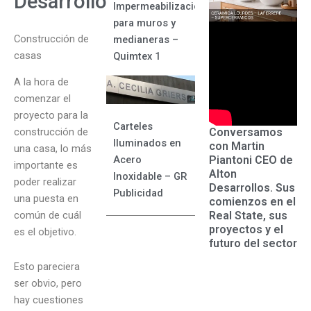
Desarrollos
Impermeabilizacion
para muros y
Construcción de
medianeras –
casas
Quimtex 1
A la hora de
comenzar el
proyecto para la
Carteles
Conversamos
construcción de
Iluminados en
con Martin
una casa, lo más
Piantoni CEO de
Acero
importante es
Alton
Inoxidable – GR
poder realizar
Desarrollos. Sus
Publicidad
una puesta en
comienzos en el
Real State, sus
común de cuál
proyectos y el
es el objetivo.
futuro del sector
Esto pareciera
ser obvio, pero
hay cuestiones