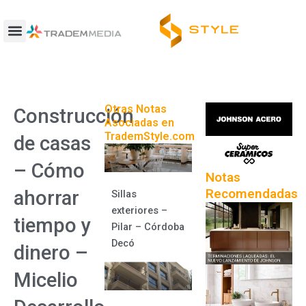
Ir
al
contenido
Otras Notas
Construcción
Asociadas en
TrademStyle.com
de casas
– Cómo
Notas
Recomendadas
ahorrar
Sillas
exteriores –
tiempo y
Pilar – Córdoba
Decó
dinero –
Micelio