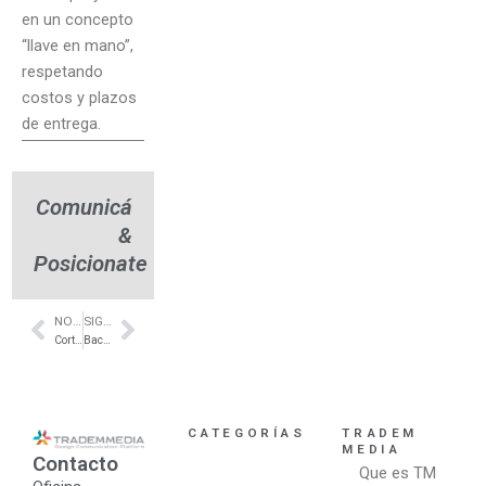
en un concepto
“llave en mano”,
respetando
costos y plazos
de entrega.
Comunicá
&
Posicionate
NOTA ANTERIOR
SIGUIENTE NOTA
Prev
Next
Cortinas de diseño para living – 2021 – Capital – Littleshade
Bacheo de Calles- Cordoba- MasMetros Constructora
CATEGORÍAS
TRADEM
MEDIA
Contacto
Que es TM