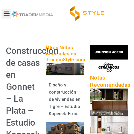
Ir
al
contenido
Otras Notas
Construcción
Asociadas en
TrademStyle.com
de casas
en
Notas
Recomendadas
Gonnet
Diseño y
construcción
– La
de viviendas en
Tigre – Estudio
Plata –
Kopecek-Frois
Estudio