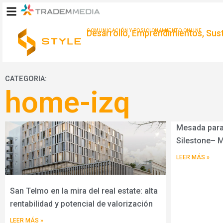
Ir
al
contenido
COMUNICACIÓN Y POSICIONAMIENTO ONLINE
Desarrollo, Emprendimientos, Suste
CATEGORIA:
home-izq
Mesada para
Silestone– 
LEER MÁS »
San Telmo en la mira del real estate: alta
rentabilidad y potencial de valorización
LEER MÁS »