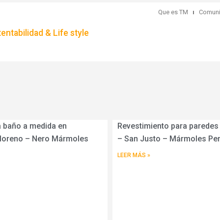
Que es TM
Comuni
ntabilidad & Life style
 baño a medida en
Revestimiento para paredes 
Moreno – Nero Mármoles
– San Justo – Mármoles Peri
LEER MÁS »