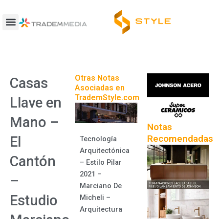
Ir
al
contenido
Otras Notas
Casas
Asociadas en
TrademStyle.com
Llave en
Mano –
Notas
Recomendadas
El
Tecnología
Arquitectónica
Cantón
– Estilo Pilar
2021 –
–
Marciano De
Estudio
Micheli –
Arquitectura