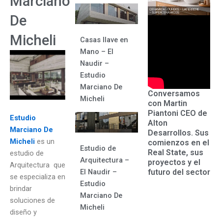
Marciano
De
Micheli
Casas llave en
Mano – El
Naudir –
Estudio
Marciano De
Conversamos
Micheli
con Martin
Piantoni CEO de
Estudio
Alton
Marciano De
Desarrollos. Sus
Micheli
es un
comienzos en el
Estudio de
Real State, sus
estudio de
Arquitectura –
proyectos y el
Arquitectura que
futuro del sector
El Naudir –
se especializa en
Estudio
brindar
Marciano De
soluciones de
Micheli
diseño y