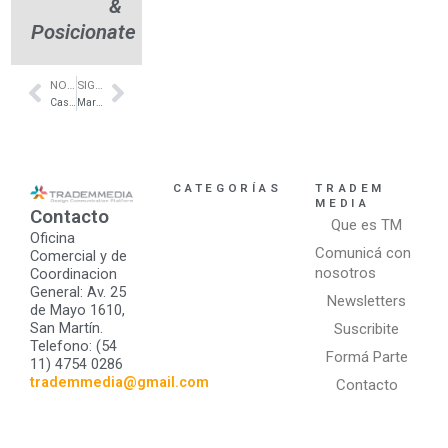
&
Posicionate
NOTA ANTERIOR
SIGUIENTE NOTA
Prev
Next
Casas Inteligentes – Casa FOA Retiro – Control 4 Argentina
Marmolería de Diseño – Nordelta – Vinvimarmi
CATEGORÍAS
TRADEM
MEDIA
Contacto
Que es TM
Oficina
Comunicá con
Comercial y de
nosotros
Coordinacion
General: Av. 25
Newsletters
de Mayo 1610,
San Martín.
Suscribite
Telefono: (54
Formá Parte
11) 4754 0286
trademmedia@gmail.com
Contacto