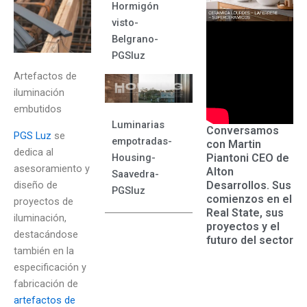
Hormigón
visto-
Belgrano-
PGSluz
Artefactos de
iluminación
embutidos
Luminarias
Conversamos
PGS Luz
se
empotradas-
con Martin
dedica al
Piantoni CEO de
Housing-
asesoramiento y
Alton
Saavedra-
diseño de
Desarrollos. Sus
PGSluz
comienzos en el
proyectos de
Real State, sus
iluminación,
proyectos y el
destacándose
futuro del sector
también en la
especificación y
fabricación de
artefactos de