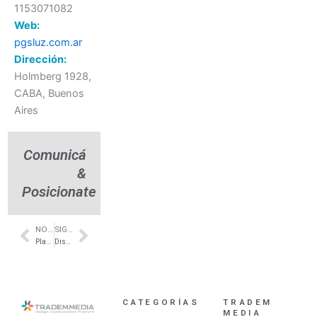
1153071082
Web:
pgsluz.com.ar
Dirección:
Holmberg 1928,
CABA, Buenos
Aires
Comunicá
&
Posicionate
NOTA ANTERIOR
SIGUIENTE NOTA
Prev
Next
Placas Fonoabsorbentes – Baffles 2.0- Zona Norte – Fonac
Diseño de baño público – IDEAR – La Plata – Arq. Silvana Paje
CATEGORÍAS
TRADEM
MEDIA