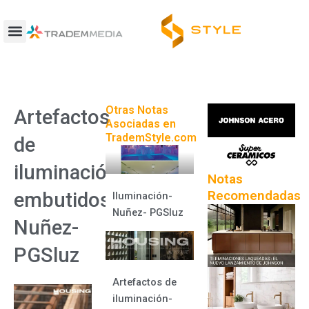
Ir
al
contenido
Otras Notas
Artefactos
Asociadas en
TrademStyle.com
de
iluminación
Notas
Recomendadas
embutidos-
Iluminación-
Nuñez- PGSluz
Nuñez-
PGSluz
Artefactos de
iluminación-